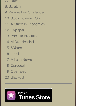
7. Haley
8. Scratch
9. Peremptory Challenge
10. Stuck Powered On
11. A Study In Economics
12. Flypaper
13. Back To Brookline
14. All We Needed
15. 5 Years
16. Jacob
17. A Lotta Nerve
18. Carousel
19. Overrated
20. Blackout