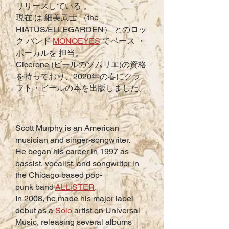
リリースしている 。
現在 は 細美武士 （the
HIATUS/ELLEGARDEN） とのロッ
ク バンド
MONOEYES
でベース ・
ボーカルを 担当。
Cicerone (ビールのソムリエ)の資格
を持っており、2020年の春にクラ
フト・ビールの本を出版しました。
Scott Murphy is an American
musician and singer-songwriter.
He began his career in 1997 as
bassist, vocalist, and songwriter in
the Chicago based
pop-
punk
band
ALLiSTER
.
In 2008, he made his major label
debut as a
Solo
artist on Universal
Music, releasing several albums