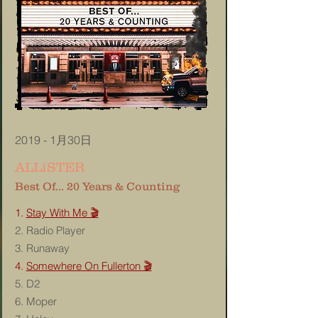
2019 - 1月30
日
ALLiSTER
Best Of... 20 Years & Counting
1.
Stay With Me 🎬
2. Radio Player
3. Runaway
4.
Somewhere On Fullerton 🎬
5. D2
6. Moper