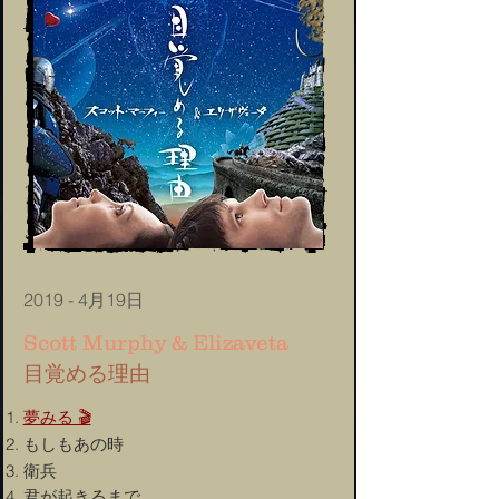
2019 - 4月19日
Scott Murphy & Elizaveta
目覚める理由
夢みる 🎬
もしもあの時
衛兵
君が起きるまで