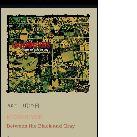
2020
- 9
月23
日
MONOEYES
Between the Black and Gray