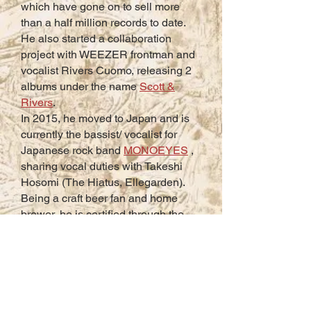
which have gone on to sell more
than a half million records to date.
He also started a collaboration
project with WEEZER frontman and
vocalist Rivers Cuomo, releasing 2
albums under the name
Scott &
Rivers
.
In 2015, he moved to Japan and is
currently the bassist/ vocalist for
Japanese rock band
MONOEYES
,
sharing vocal duties with Takeshi
Hosomi (The Hiatus, Ellegarden).
Being a craft beer fan and home
brewer, he is certified through the
Cicerone program (the beer world's
equivalent of wine sommeliers), and
has written & published a book on
Craft Beer titled "Enjoy! Craft Beer"
released in the spring of 2020.