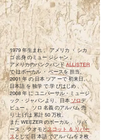
1979 年生まれ 。 アメリカ ・ シカ
ゴ 出身 のミュー ジシャン 。
アメリカのパンクバンド
ALLiSTER
で はボーカル ・ ベースを 担当。
2001 年 の 日本 ツア ーで 初来日。
日本語 を 独学 で 学 びはじめ 、
2008 年 に ユニバーサル・ミュージ
ック・ジャパンより、日本
ソロ
デ
ビュー 。 ソロ 名義 のアルバム 売
り 上 げは 累計 50 万枚。
また WEEZER のボーカル 、 リバ
ース ・ クオモと
スコット ＆ リバー
ス
として 日 本語 でアルバムを 2 枚