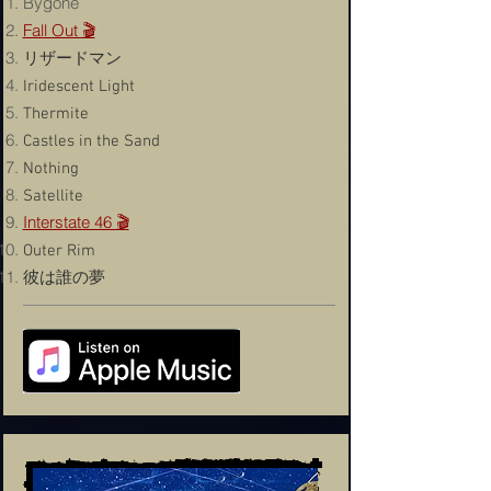
Bygone
Fall Out 🎬
リザードマン
Iridescent Light
Thermite
Castles in the Sand
Nothing
Satellite
Interstate 46 🎬
Outer Rim
​彼は誰の夢