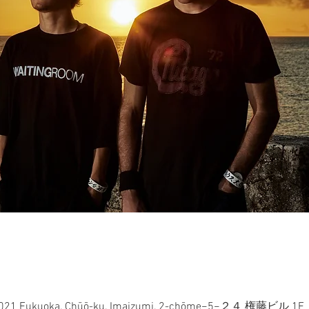
0021 Fukuoka, Chūō-ku, Imaizumi, 2-chōme−5−２４ 権藤ビル 1F