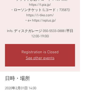
https://t.pia.jp/
・ローソンチケット (Lコード：73587])
https://l-tike.com/
・e+ https://eplus.jp/
Info. ディスクガレージ 050-5533-0888 (平日
12:00-19:00)
Registration is Closed
See other events
日時・場所
2020年2月01日 14:00
Shibuya CLUB QUATTRO, Japan, 〒150-0042
Tōkyō-to, Shibuya City, Udagawachō, 32−１３
4・5F